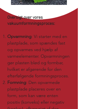
Oversigt over vores
vakuumformningsproces:
Opvarmning
: Vi starter med en
plastplade, som spændes fast
og opvarmes ved hjælp af
varmeelementer. Opvarmningen
gør plasten blød og formbar,
hvilket er afgørende for den
efterfølgende formningsproces.
Formning
: Den opvarmede
plastplade placeres over en
form, som kan være enten
positiv (konveks) eller negativ
(konkav), afhængigt af den