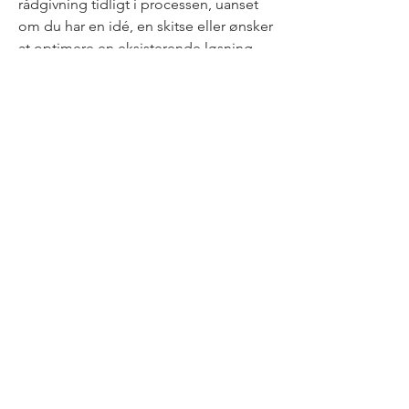
rådgivning tidligt i processen, uanset
om du har en idé, en skitse eller ønsker
at optimere en eksisterende løsning.
Udfyld kontaktformularen, så vender vi
hurtigt og uforpligtende tilbage.
Du er også velkommen til at ringe på
86 25 46 00 eller skrive til
joplast@joplast.dk.
Vi glæder os til at høre om dit projekt.
Navn
*
Email
*
Telefon
Besked