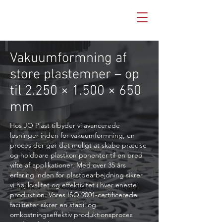
Vakuumformning af
store plastemner – op
til 2.250 × 1.500 × 650
mm
Hos JO Plast tilbyder vi avancerede
løsninger inden for vakuumformning, en
proces der gør det muligt at skabe præcise
og holdbare plastkomponenter til en bred
vifte af applikationer. Med over 35 års
erfaring inden for plastbearbejdning sikrer
vi høj kvalitet og effektivitet i hver eneste
produktion. Vores ISO 9001-certificerede
faciliteter sikrer en stabil og
omkostningseffektiv produktionsproces