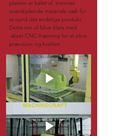
plasten er kølet af, trimmes
overskydende materiale væk for
at opnå det endelige produkt.
Dette trin vil blive klare med
akset CNC-fræsning for at sikre
præcision og kvalitet.