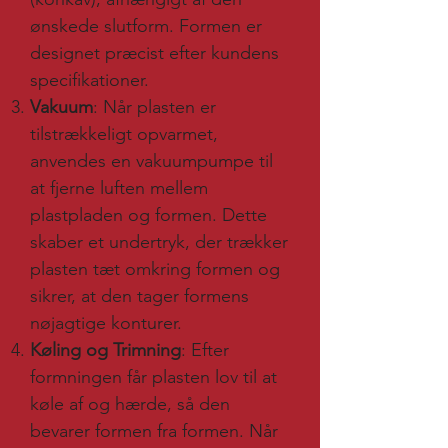
ønskede slutform. Formen er
designet præcist efter kundens
specifikationer.
Vakuum
: Når plasten er
tilstrækkeligt opvarmet,
anvendes en vakuumpumpe til
at fjerne luften mellem
plastpladen og formen. Dette
skaber et undertryk, der trækker
plasten tæt omkring formen og
sikrer, at den tager formens
nøjagtige konturer.
Køling og Trimning
: Efter
formningen får plasten lov til at
køle af og hærde, så den
bevarer formen fra formen. Når