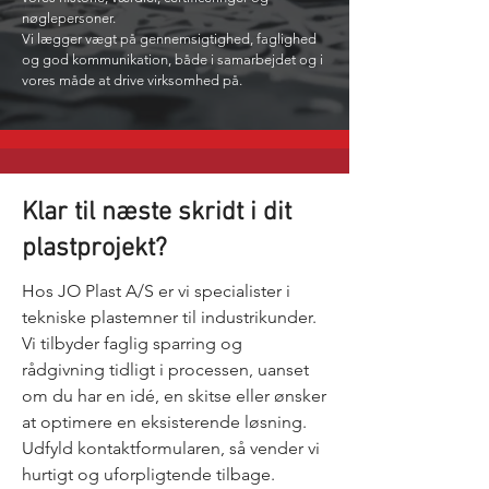
nøglepersoner.
Vi lægger vægt på gennemsigtighed, faglighed
og god kommunikation, både i samarbejdet og i
vores måde at drive virksomhed på.
Klar til næste skridt i dit
plastprojekt?
Hos JO Plast A/S er vi specialister i
tekniske plastemner til industrikunder.
Vi tilbyder faglig sparring og
rådgivning tidligt i processen, uanset
om du har en idé, en skitse eller ønsker
at optimere en eksisterende løsning.
Udfyld kontaktformularen, så vender vi
hurtigt og uforpligtende tilbage.