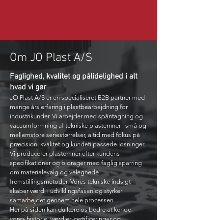
Om JO Plast A/S
Faglighed, kvalitet og pålidelighed i alt
hvad vi gør
JO Plast A/S er en specialiseret B2B partner med
mange års erfaring i plastbearbejdning for
industrikunder. Vi arbejder med spåntagning og
vacuumformning af tekniske plastemner i små og
mellemstore seriestørrelser, altid med fokus på
præcision, kvalitet og kundetilpassede løsninger.
Vi producerer plastemner efter kundens
specifikationer og bidrager med faglig sparring
om materialevalg og velegnede
fremstillingsmetoder. Vores tekniske indsigt
skaber værdi i udviklingsfasen og styrker
samarbejdet gennem hele processen.
Her på siden kan du lære os bedre at kende:
vores historie, værdier, certificeringer og