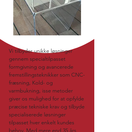
Vi tilbyder unikke løsninger
gennem specialtilpasset
formgivning og avancerede
fremstillingsteknikker som CNC-
fræsning, Kold- og
varmbukning, isse metoder
giver os mulighed for at opfylde
præcise tekniske krav og tilbyde
specialiserede løsninger
tilpasset hver enkelt kundes
behov. Med mere end 35 års