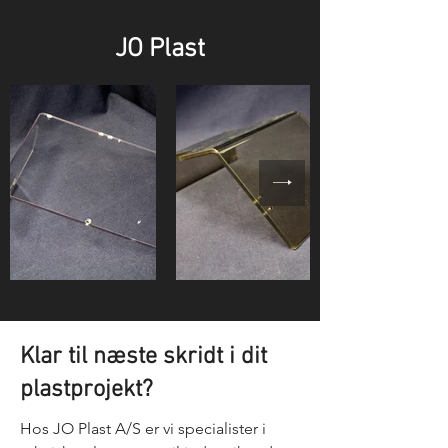
JO Plast
Klar til næste skridt i dit
plastprojekt?
Hos JO Plast A/S er vi specialister i