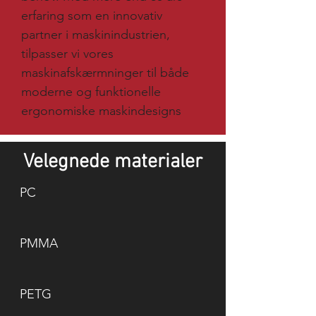
erfaring som en innovativ
partner i maskinindustrien,
tilpasser vi vores
maskinafskærmninger til både
moderne og funktionelle
ergonomiske maskindesigns
Velegnede materialer
PC
PMMA
PETG